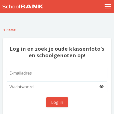
Nostalgische verhalen
Log in
Home
Meld je gratis aan
Help
Log in en zoek je oude klassenfoto's
en schoolgenoten op!
Log in