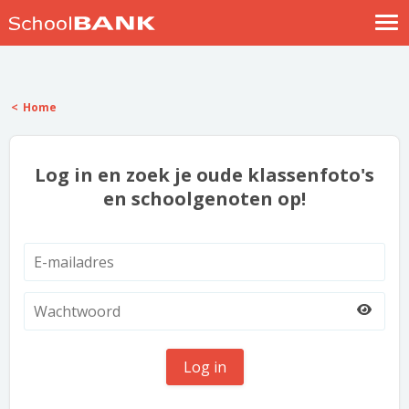
Nostalgische verhalen
Log in
Home
Meld je gratis aan
Help
Log in en zoek je oude klassenfoto's
en schoolgenoten op!
Log in