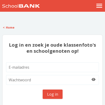
Nostalgische verhalen
Log in
Home
Meld je gratis aan
Help
Log in en zoek je oude klassenfoto's
en schoolgenoten op!
Log in