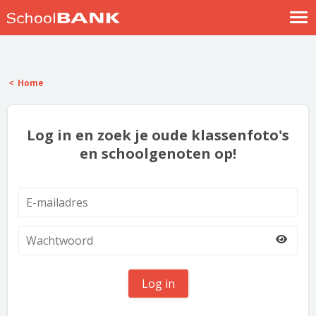
Nostalgische verhalen
Log in
Home
Meld je gratis aan
Help
Log in en zoek je oude klassenfoto's
en schoolgenoten op!
Log in