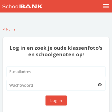
Nostalgische verhalen
Log in
Home
Meld je gratis aan
Help
Log in en zoek je oude klassenfoto's
en schoolgenoten op!
Log in