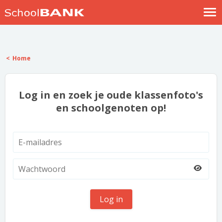
Nostalgische verhalen
Log in
Home
Meld je gratis aan
Help
Log in en zoek je oude klassenfoto's
en schoolgenoten op!
Log in