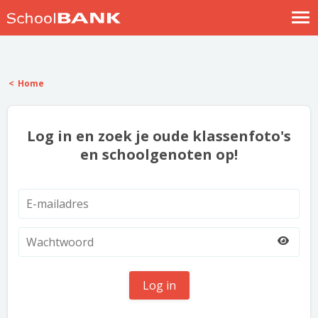
Nostalgische verhalen
Log in
Home
Meld je gratis aan
Help
Log in en zoek je oude klassenfoto's
en schoolgenoten op!
Log in