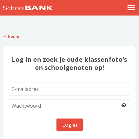
Nostalgische verhalen
Log in
Home
Meld je gratis aan
Help
Log in en zoek je oude klassenfoto's
en schoolgenoten op!
Log in