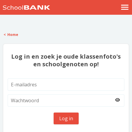
Nostalgische verhalen
Log in
Home
Meld je gratis aan
Help
Log in en zoek je oude klassenfoto's
en schoolgenoten op!
Log in