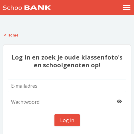
Nostalgische verhalen
Log in
Home
Meld je gratis aan
Help
Log in en zoek je oude klassenfoto's
en schoolgenoten op!
Log in