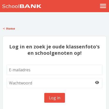
Nostalgische verhalen
Log in
Home
Meld je gratis aan
Help
Log in en zoek je oude klassenfoto's
en schoolgenoten op!
Log in