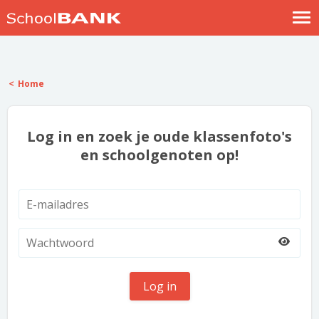
Nostalgische verhalen
Log in
Home
Meld je gratis aan
Help
Log in en zoek je oude klassenfoto's
en schoolgenoten op!
Log in