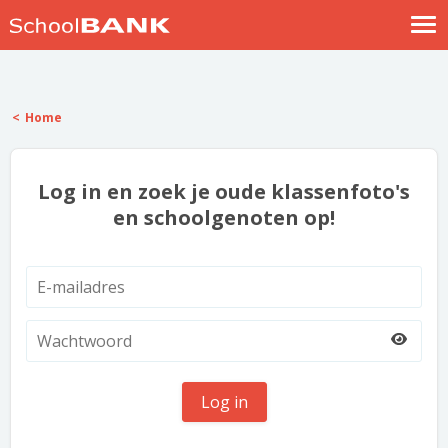
Nostalgische verhalen
Log in
Home
Meld je gratis aan
Help
Log in en zoek je oude klassenfoto's
en schoolgenoten op!
Log in