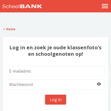
Nostalgische verhalen
Log in
Home
Meld je gratis aan
Help
Log in en zoek je oude klassenfoto's
en schoolgenoten op!
Log in