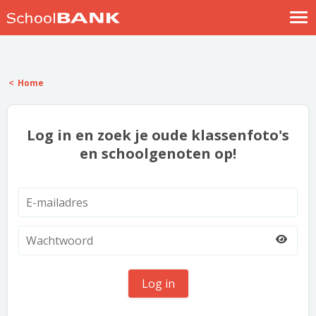
Nostalgische verhalen
Log in
Home
Meld je gratis aan
Help
Log in en zoek je oude klassenfoto's
en schoolgenoten op!
Log in