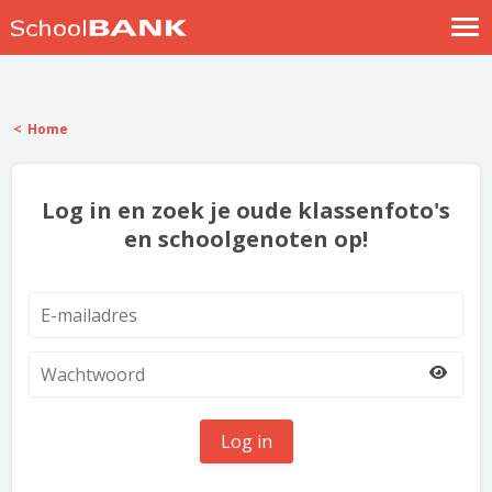
Nostalgische verhalen
Log in
Home
Meld je gratis aan
Help
Log in en zoek je oude klassenfoto's
en schoolgenoten op!
Log in