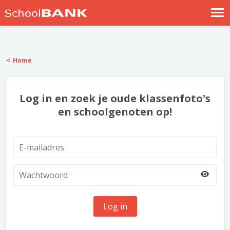
Nostalgische verhalen
Log in
Home
Meld je gratis aan
Help
Log in en zoek je oude klassenfoto's
en schoolgenoten op!
Log in