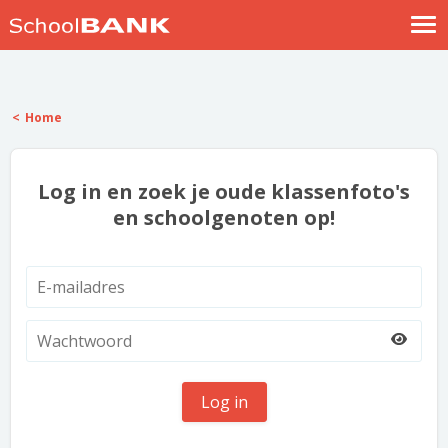
Nostalgische verhalen
Log in
Home
Meld je gratis aan
Help
Log in en zoek je oude klassenfoto's
en schoolgenoten op!
Log in