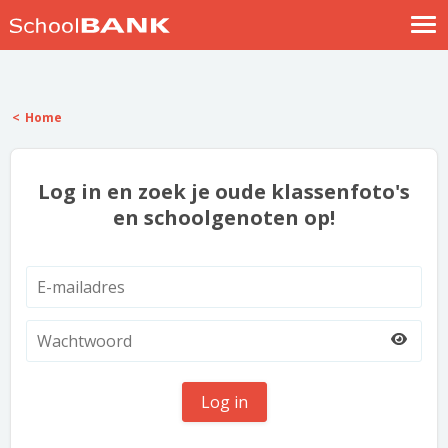
Nostalgische verhalen
Log in
Home
Meld je gratis aan
Help
Log in en zoek je oude klassenfoto's
en schoolgenoten op!
Log in