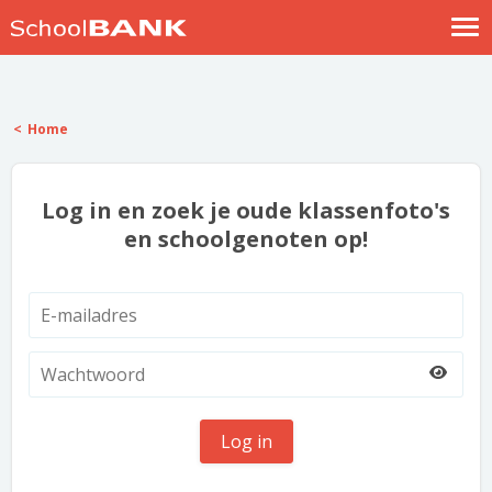
Nostalgische verhalen
Log in
Home
Meld je gratis aan
Help
Log in en zoek je oude klassenfoto's
en schoolgenoten op!
Log in