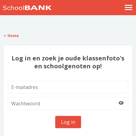
Nostalgische verhalen
Log in
Home
Meld je gratis aan
Help
Log in en zoek je oude klassenfoto's
en schoolgenoten op!
Log in