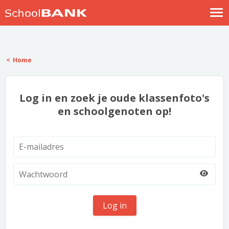
Nostalgische verhalen
Log in
Home
Meld je gratis aan
Help
Log in en zoek je oude klassenfoto's
en schoolgenoten op!
Log in