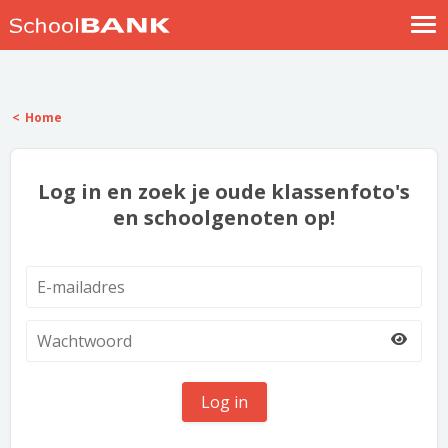
Nostalgische verhalen
Log in
Home
Meld je gratis aan
Help
Log in en zoek je oude klassenfoto's
en schoolgenoten op!
Log in