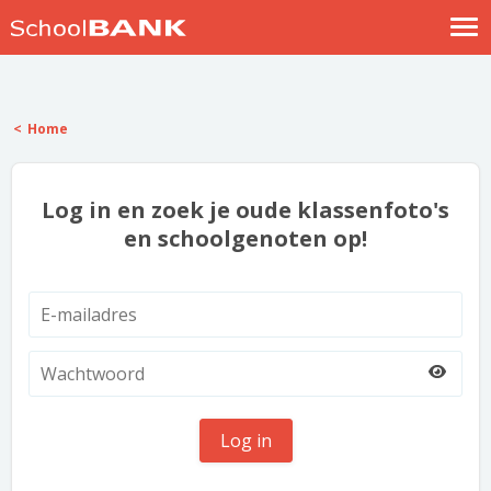
Nostalgische verhalen
Log in
Home
Meld je gratis aan
Help
Log in en zoek je oude klassenfoto's
en schoolgenoten op!
Log in