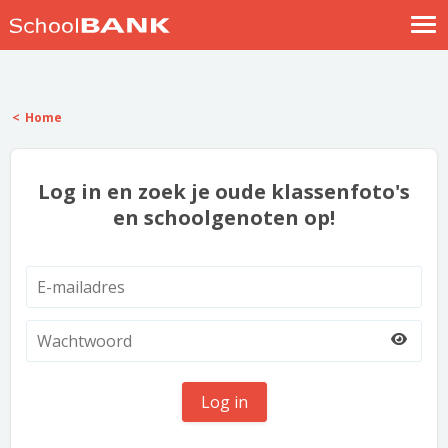
Nostalgische verhalen
Log in
Home
Meld je gratis aan
Help
Log in en zoek je oude klassenfoto's
en schoolgenoten op!
Log in