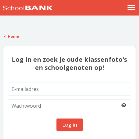
Nostalgische verhalen
Log in
Home
Meld je gratis aan
Help
Log in en zoek je oude klassenfoto's
en schoolgenoten op!
Log in