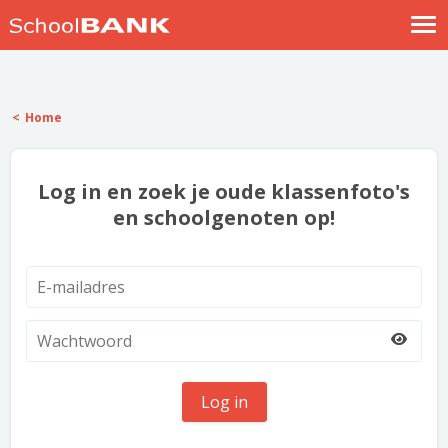
Nostalgische verhalen
Log in
Home
Meld je gratis aan
Help
Log in en zoek je oude klassenfoto's
en schoolgenoten op!
Log in