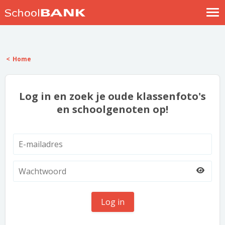
Nostalgische verhalen
Log in
Home
Meld je gratis aan
Help
Log in en zoek je oude klassenfoto's
en schoolgenoten op!
Log in