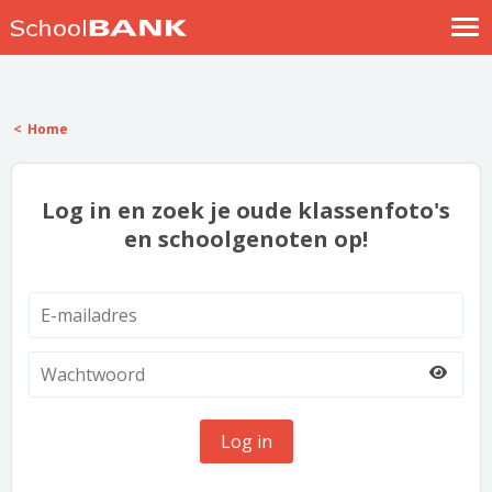
Nostalgische verhalen
Log in
Home
Meld je gratis aan
Help
Log in en zoek je oude klassenfoto's
en schoolgenoten op!
Log in