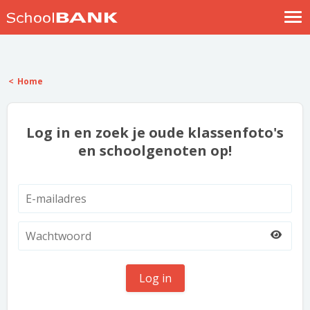
Nostalgische verhalen
Log in
Home
Meld je gratis aan
Help
Log in en zoek je oude klassenfoto's
en schoolgenoten op!
Log in