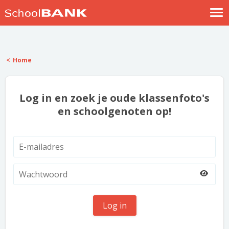
Nostalgische verhalen
Log in
Home
Meld je gratis aan
Help
Log in en zoek je oude klassenfoto's
en schoolgenoten op!
Log in