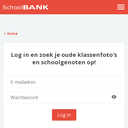
Nostalgische verhalen
Log in
Home
Meld je gratis aan
Help
Log in en zoek je oude klassenfoto's
en schoolgenoten op!
Log in