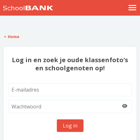
Nostalgische verhalen
Log in
Home
Meld je gratis aan
Help
Log in en zoek je oude klassenfoto's
en schoolgenoten op!
Log in