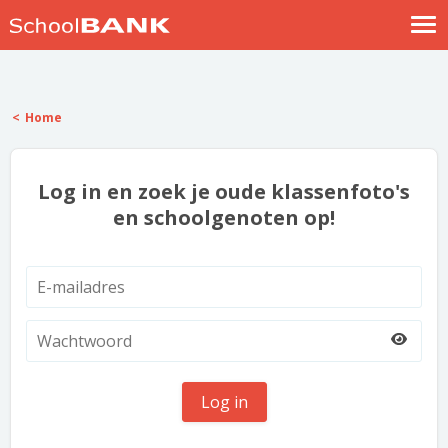
Nostalgische verhalen
Log in
Home
Meld je gratis aan
Help
Log in en zoek je oude klassenfoto's
en schoolgenoten op!
Log in