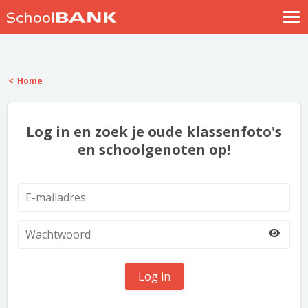
Nostalgische verhalen
Log in
Home
Meld je gratis aan
Help
Log in en zoek je oude klassenfoto's
en schoolgenoten op!
Log in