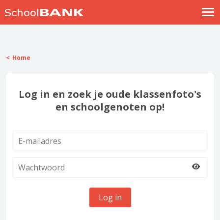
Nostalgische verhalen
Log in
Home
Meld je gratis aan
Help
Log in en zoek je oude klassenfoto's
en schoolgenoten op!
Log in