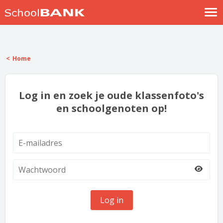
Nostalgische verhalen
Log in
Home
Meld je gratis aan
Help
Log in en zoek je oude klassenfoto's
en schoolgenoten op!
Log in