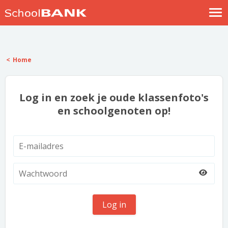
Nostalgische verhalen
Log in
Home
Meld je gratis aan
Help
Log in en zoek je oude klassenfoto's
en schoolgenoten op!
Log in