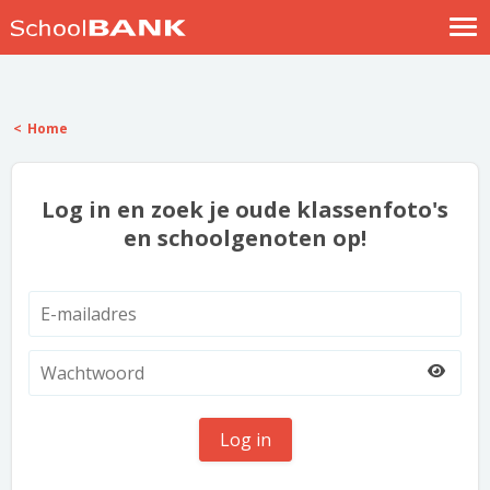
Nostalgische verhalen
Log in
Home
Meld je gratis aan
Help
Log in en zoek je oude klassenfoto's
en schoolgenoten op!
Log in