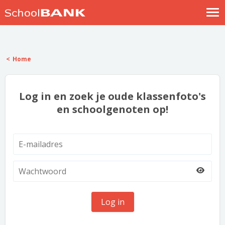
Nostalgische verhalen
Log in
Home
Meld je gratis aan
Help
Log in en zoek je oude klassenfoto's
en schoolgenoten op!
Log in