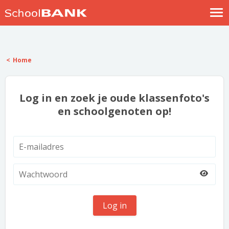
Nostalgische verhalen
Log in
Home
Meld je gratis aan
Help
Log in en zoek je oude klassenfoto's
en schoolgenoten op!
Log in