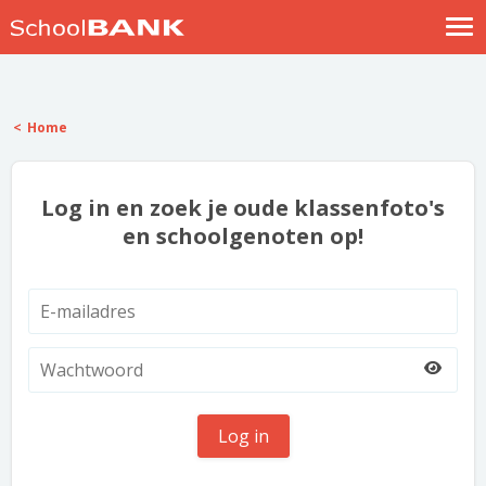
Nostalgische verhalen
Log in
Home
Meld je gratis aan
Help
Log in en zoek je oude klassenfoto's
en schoolgenoten op!
Log in