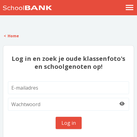
Nostalgische verhalen
Log in
Home
Meld je gratis aan
Help
Log in en zoek je oude klassenfoto's
en schoolgenoten op!
Log in