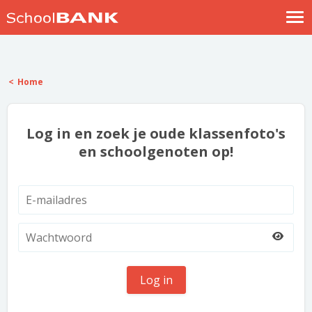
Nostalgische verhalen
Log in
Home
Meld je gratis aan
Help
Log in en zoek je oude klassenfoto's
en schoolgenoten op!
Log in