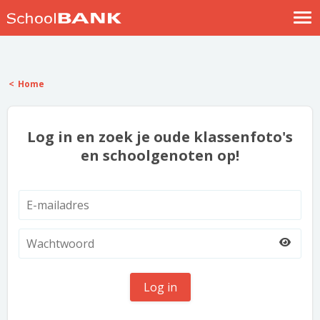
Nostalgische verhalen
Log in
Home
Meld je gratis aan
Help
Log in en zoek je oude klassenfoto's
en schoolgenoten op!
Log in