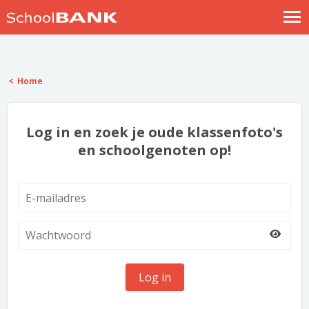
Nostalgische verhalen
Log in
Home
Meld je gratis aan
Help
Log in en zoek je oude klassenfoto's
en schoolgenoten op!
Log in