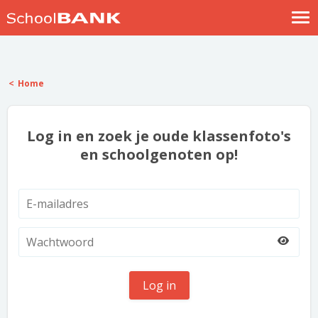
Nostalgische verhalen
Log in
Home
Meld je gratis aan
Help
Log in en zoek je oude klassenfoto's
en schoolgenoten op!
Log in