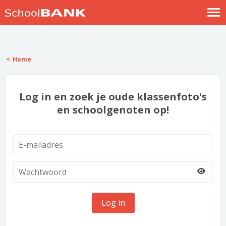
Nostalgische verhalen
Log in
Home
Meld je gratis aan
Help
Log in en zoek je oude klassenfoto's
en schoolgenoten op!
Log in