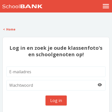
Nostalgische verhalen
Log in
Home
Meld je gratis aan
Help
Log in en zoek je oude klassenfoto's
en schoolgenoten op!
Log in