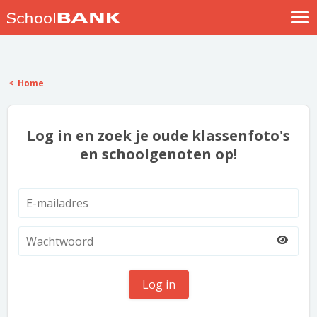
Nostalgische verhalen
Log in
Home
Meld je gratis aan
Help
Log in en zoek je oude klassenfoto's
en schoolgenoten op!
Log in